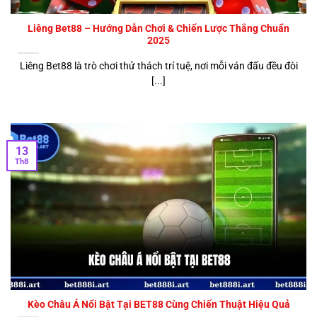
📊
Kiểm soát minh bạch:
Số dư, lịch sử cược và tiến
Liêng Bet88 – Hướng Dẫn Chơi & Chiến Lược Thắng Chuẩn
trình khuyến mãi được hiển thị chi tiết, giúp bạn làm
2025
chủ tài khoản 100%.
Liêng Bet88 là trò chơi thử thách trí tuệ, nơi mỗi ván đấu đều đòi
[...]
Đến với Bet88, hãy quên đi nỗi lo giật lag, treo máy hay
“mất dấu” vé cược. Mọi dữ liệu đều được lưu vết rõ ràng
(log-record) để bảo vệ quyền lợi của bạn.
🎁 Quà Tặng Khởi Nghiệp – Chào Mừng Tân
13
Th8
Thủ
Ngay khi đăng ký tài khoản thành công tại Bet88, bạn sẽ
nhận ngay gói
Vốn Trải Nghiệm Miễn Phí
(dành cho hội
viên mới). Đây là lời chào trân trọng nhất chúng tôi gửi
đến bạn.
Không phải là “bánh vẽ” để lôi kéo, ưu đãi này được thiết
kế thực tế để bạn:
Kèo Châu Á Nổi Bật Tại BET88 Cùng Chiến Thuật Hiệu Quả