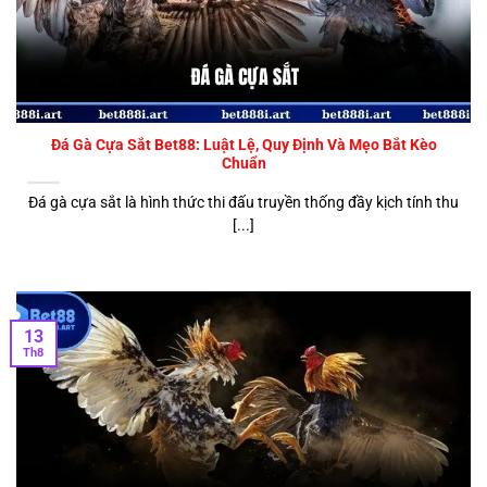
hệ thống ngân hàng thế giới, đảm bảo:
Tuyệt mật thông tin đăng nhập.
An toàn tuyệt đối cho dữ liệu giao dịch.
Đá Gà Cựa Sắt Bet88: Luật Lệ, Quy Định Và Mẹo Bắt Kèo
Chặn đứng mọi truy cập trái phép.
Chuẩn
Đá gà cựa sắt là hình thức thi đấu truyền thống đầy kịch tính thu
Chúng tôi cũng đề cao
“Cá cược có trách nhiệm”
với các
[...]
công cụ: Giới hạn mức cược, quản lý thời gian chơi, hỗ
trợ cân bằng tài chính.
⭐ Trải Nghiệm Thực Tế Tại Bet88 – Có Gì Khác
13
Biệt?
Th8
Giao dịch thần tốc ⏱:
Nạp tiền và rút tiền chỉ tính
bằng phút, hoạt động 24/7 bất kể lễ tết.
CSKH chuyên nghiệp 📞:
Đội ngũ hỗ trợ người Việt túc
trực 24/7 qua: Live Chat, Zalo, Telegram, Hotline… giải