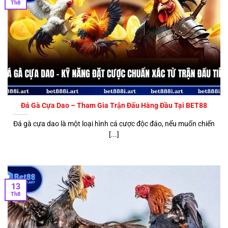
Th8
📱 Mobile Web: Tối ưu hóa dung lượng, lướt
êm ái.
📲
App Bet88 độc quyền:
Nhẹ, mượt, không
nóng máy, không bị chặn link.
Dù mạng yếu hay giờ cao điểm, Bet88 vẫn cam kết trải
nghiệm mượt mà nhất cho người dùng.
Đá Gà Cựa Dao – Tham Gia Trận Đấu Hàng Đầu Tại BET88
Đá gà cựa dao là một loại hình cá cược độc đáo, nếu muốn chiến
📜 Pháp Lý & Bảo Mật – Nền Móng Của Niềm
[...]
Tin
Bet88 hoạt động dựa trên các tiêu chuẩn khắt khe nhất:
✅
Giấy phép quốc tế:
Được cấp phép bởi tổ chức cá
13
cược uy tín hàng đầu Châu Á (PAGCOR/Isle of Man…).
Th8
🔒
Mã hóa SSL 256-bit:
Chuẩn bảo mật tương đương