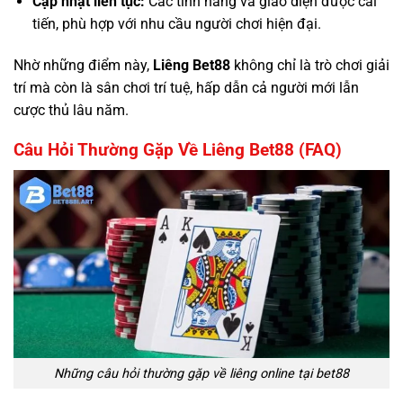
Cập nhật liên tục:
Các tính năng và giao diện được cải
tiến, phù hợp với nhu cầu người chơi hiện đại.
Nhờ những điểm này,
Liêng Bet88
không chỉ là trò chơi giải
trí mà còn là sân chơi trí tuệ, hấp dẫn cả người mới lẫn
cược thủ lâu năm.
Câu Hỏi Thường Gặp Về Liêng Bet88 (FAQ)
Những câu hỏi thường gặp về liêng online tại bet88