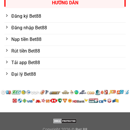
HƯỚNG DẪN
Đăng ký Bet88
Đăng nhập Bet88
Nạp tiền Bet88
Rút tiền Bet88
Tải app Bet88
Đại lý Bet88
Copyright 2026 ©
Bet 88