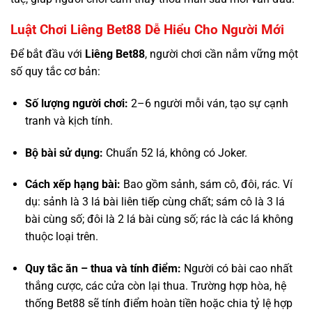
Luật Chơi Liêng Bet88 Dễ Hiểu Cho Người Mới
Để bắt đầu với
Liêng Bet88
, người chơi cần nắm vững một
số quy tắc cơ bản:
Số lượng người chơi:
2–6 người mỗi ván, tạo sự cạnh
tranh và kịch tính.
Bộ bài sử dụng:
Chuẩn 52 lá, không có Joker.
Cách xếp hạng bài:
Bao gồm sảnh, sám cô, đôi, rác. Ví
dụ: sảnh là 3 lá bài liên tiếp cùng chất; sám cô là 3 lá
bài cùng số; đôi là 2 lá bài cùng số; rác là các lá không
thuộc loại trên.
Quy tắc ăn – thua và tính điểm:
Người có bài cao nhất
thắng cược, các cửa còn lại thua. Trường hợp hòa, hệ
thống Bet88 sẽ tính điểm hoàn tiền hoặc chia tỷ lệ hợp