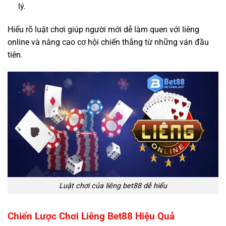
lý.
Hiểu rõ luật chơi giúp người mới dễ làm quen với liêng
online và nâng cao cơ hội chiến thắng từ những ván đầu
tiên.
Luật chơi của liêng bet88 dễ hiểu
Chiến Lược Chơi Liêng Bet88 Hiệu Quả