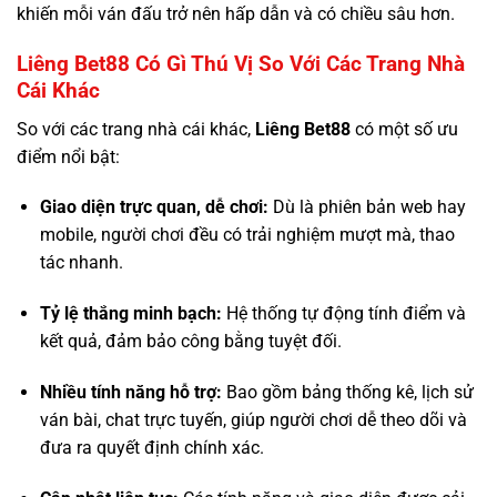
khiến mỗi ván đấu trở nên hấp dẫn và có chiều sâu hơn.
Liêng Bet88 Có Gì Thú Vị So Với Các Trang Nhà
Cái Khác
So với các trang nhà cái khác,
Liêng Bet88
có một số ưu
điểm nổi bật:
Giao diện trực quan, dễ chơi:
Dù là phiên bản web hay
mobile, người chơi đều có trải nghiệm mượt mà, thao
tác nhanh.
Tỷ lệ thắng minh bạch:
Hệ thống tự động tính điểm và
kết quả, đảm bảo công bằng tuyệt đối.
Nhiều tính năng hỗ trợ:
Bao gồm bảng thống kê, lịch sử
ván bài, chat trực tuyến, giúp người chơi dễ theo dõi và
đưa ra quyết định chính xác.