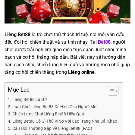
Liêng Bet88
là trò chơi thử thách trí tuệ, nơi mỗi ván đấu
đều đòi hỏi chiến thuật và sự tinh nhạy. Tại
Bet88
, người
chơi được trải nghiệm giao diện trực quan, luật chơi minh
bạch và cơ hội thắng hấp dẫn. Bài viết này sẽ hướng dẫn
bạn cách chơi, chiến lược hiệu quả và những mẹo nhỏ giúp
tăng cơ hội chiến thắng trong
Liêng online
.
Mục Lục
Liêng Bet88 Là Gì?
Luật Chơi Liêng Bet88 Dễ Hiểu Cho Người Mới
Chiến Lược Chơi Liêng Bet88 Hiệu Quả
Liêng Bet88 Có Gì Thú Vị So Với Các Trang Nhà Cái Khác
Câu Hỏi Thường Gặp Về Liêng Bet88 (FAQ)