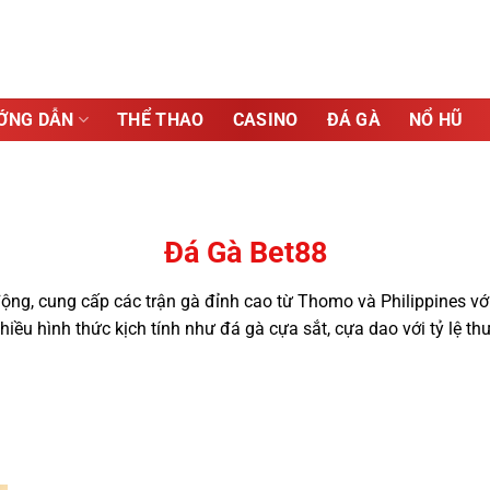
ỚNG DẪN
THỂ THAO
CASINO
ĐÁ GÀ
NỔ HŨ
Đá Gà Bet88
động, cung cấp các trận gà đỉnh cao từ Thomo và Philippines với
hiều hình thức kịch tính như đá gà cựa sắt, cựa dao với tỷ lệ 