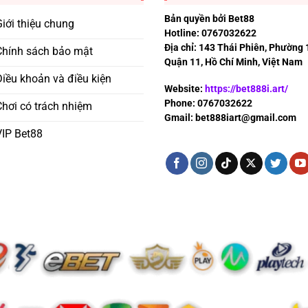
Bản quyền bởi Bet88
Giới thiệu chung
Hotline: 0767032622
Địa chỉ: 143 Thái Phiên, Phường 
Chính sách bảo mật
Quận 11, Hồ Chí Minh, Việt Nam
Điều khoản và điều kiện
Website:
https://bet888i.art/
Phone: 0767032622
Chơi có trách nhiệm
Gmail:
bet888iart@gmail.com
VIP Bet88