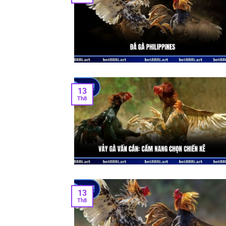
13
Th8
13
Th8