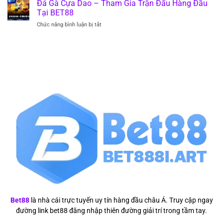
Nhà
Đá Gà Cựa Dao – Tham Gia Trận Đấu Hàng Đầu
Phân
Quả
Cái
Tích
Tại BET88
BET88
Sâu
Chức năng bình luận bị tắt
ở
–
Và
Đá
Chiến
Dự
Gà
Lược
Đoán
Cựa
Cá
Hot
Dao
Cược
–
Hiệu
Tham
Quả
Gia
Nhất
Trận
Đấu
Hàng
Đầu
Tại
BET88
Bet88
là nhà cái trực tuyến uy tín hàng đầu châu Á. Truy cập ngay
đường link bet88 đăng nhập thiên đường giải trí trong tầm tay.