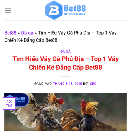
Bỏ
qua
nội
dung
Bet88
»
Đá gà
»
Tìm Hiểu Vảy Gà Phủ Địa – Top 1 Vảy
Chiến Kê Đẳng Cấp Bet88
ĐÁ GÀ
Tìm Hiểu Vảy Gà Phủ Địa – Top 1 Vảy
Chiến Kê Đẳng Cấp Bet88
ĐĂNG VÀO
THÁNG 8 13, 2025
BỞI
SEO
13
Th8