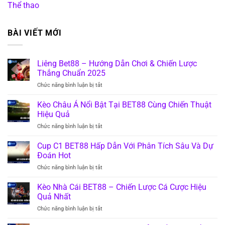
Thể thao
BÀI VIẾT MỚI
Liêng Bet88 – Hướng Dẫn Chơi & Chiến Lược
Thắng Chuẩn 2025
Chức năng bình luận bị tắt
ở
Liêng
Bet88
Kèo Châu Á Nổi Bật Tại BET88 Cùng Chiến Thuật
–
Hiệu Quả
Hướng
Chức năng bình luận bị tắt
ở
Dẫn
Kèo
Chơi
Châu
Cup C1 BET88 Hấp Dẫn Với Phân Tích Sâu Và Dự
&
Á
Chiến
Đoán Hot
Nổi
Lược
Chức năng bình luận bị tắt
ở
Bật
Thắng
Cup
Tại
Chuẩn
C1
Kèo Nhà Cái BET88 – Chiến Lược Cá Cược Hiệu
BET88
2025
BET88
Cùng
Quả Nhất
Hấp
Chiến
Chức năng bình luận bị tắt
ở
Dẫn
Thuật
Kèo
Với
Hiệu