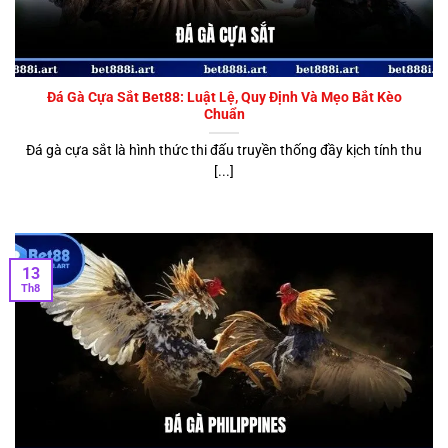
Đá Gà Cựa Sắt Bet88: Luật Lệ, Quy Định Và Mẹo Bắt Kèo
Chuẩn
Đá gà cựa sắt là hình thức thi đấu truyền thống đầy kịch tính thu
[...]
13
Th8