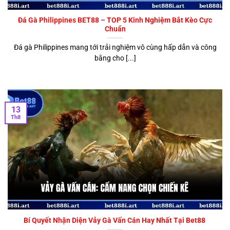
Đá Gà Philippines BET88 – TOP 5 Kinh Nghiệm Bắt Kèo Cực
Chuẩn
Đá gà Philippines mang tới trải nghiệm vô cùng hấp dẫn và công
bằng cho [...]
13
Th8
Bí Quyết Nhận Diện Vảy Gà Vấn Cán Hay Nhất Tại Bet88