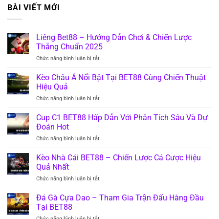
BÀI VIẾT MỚI
Liêng Bet88 – Hướng Dẫn Chơi & Chiến Lược
Thắng Chuẩn 2025
Chức năng bình luận bị tắt
ở
Liêng
Bet88
Kèo Châu Á Nổi Bật Tại BET88 Cùng Chiến Thuật
–
Hiệu Quả
Hướng
Chức năng bình luận bị tắt
ở
Dẫn
Kèo
Chơi
Châu
Cup C1 BET88 Hấp Dẫn Với Phân Tích Sâu Và Dự
&
Á
Chiến
Đoán Hot
Nổi
Lược
Chức năng bình luận bị tắt
ở
Bật
Thắng
Cup
Tại
Chuẩn
C1
Kèo Nhà Cái BET88 – Chiến Lược Cá Cược Hiệu
BET88
2025
BET88
Cùng
Quả Nhất
Hấp
Chiến
Chức năng bình luận bị tắt
ở
Dẫn
Thuật
Kèo
Với
Hiệu
Nhà
Đá Gà Cựa Dao – Tham Gia Trận Đấu Hàng Đầu
Phân
Quả
Cái
Tích
Tại BET88
BET88
Sâu
Chức năng bình luận bị tắt
ở