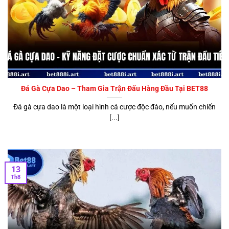
Đá Gà Cựa Dao – Tham Gia Trận Đấu Hàng Đầu Tại BET88
Đá gà cựa dao là một loại hình cá cược độc đáo, nếu muốn chiến
[...]
13
Th8