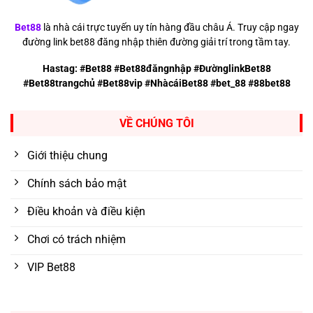
Bet88
là nhà cái trực tuyến uy tín hàng đầu châu Á. Truy cập ngay
đường link bet88 đăng nhập thiên đường giải trí trong tầm tay.
Hastag: #Bet88 #Bet88đăngnhập #ĐườnglinkBet88
#Bet88trangchủ #Bet88vip #NhàcáiBet88 #bet_88 #88bet88
VỀ CHÚNG TÔI
Giới thiệu chung
Chính sách bảo mật
Điều khoản và điều kiện
Chơi có trách nhiệm
VIP Bet88