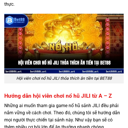
thực.
Hội viên chơi nổ hũ JILI thỏa thích ăn tiền tại BET88
Hướng dẫn hội viên chơi nổ hũ JILI từ A – Z
Những ai muốn tham gia game nổ hũ sảnh JILI đều phải
nắm vững về cách chơi. Theo đó, chúng tôi sẽ hướng dẫn
mọi người thực chiến tại sảnh này. Như vậy bạn sẽ có
thêm nhiều cơ hội lớn để ăn thưởng nhanh chóng.