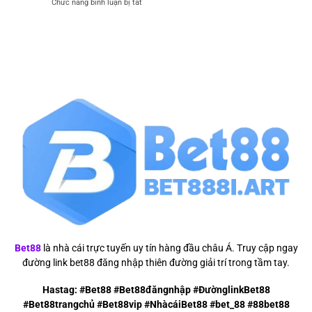
Chức năng bình luận bị tắt
ở
–
Và
Đá
Chiến
Dự
Gà
Lược
Đoán
Cựa
Cá
Hot
Dao
Cược
–
Hiệu
Tham
Quả
Gia
Nhất
Trận
Đấu
Hàng
Đầu
Tại
BET88
Bet88
là nhà cái trực tuyến uy tín hàng đầu châu Á. Truy cập ngay
đường link bet88 đăng nhập thiên đường giải trí trong tầm tay.
Hastag: #Bet88 #Bet88đăngnhập #ĐườnglinkBet88
#Bet88trangchủ #Bet88vip #NhàcáiBet88 #bet_88 #88bet88