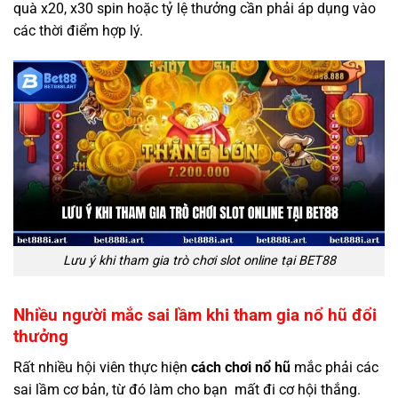
quà x20, x30 spin hoặc tỷ lệ thưởng cần phải áp dụng vào
các thời điểm hợp lý.
Lưu ý khi tham gia trò chơi slot online tại BET88
Nhiều người mắc sai lầm khi tham gia nổ hũ đổi
thưởng
Rất nhiều hội viên thực hiện
cách chơi nổ hũ
mắc phải các
sai lầm cơ bản, từ đó làm cho bạn mất đi cơ hội thắng.