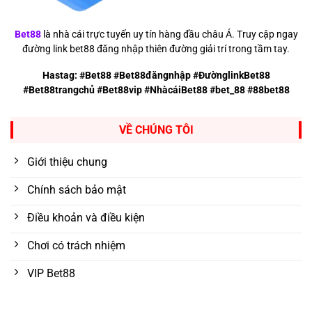
Bet88
là nhà cái trực tuyến uy tín hàng đầu châu Á. Truy cập ngay
đường link bet88 đăng nhập thiên đường giải trí trong tầm tay.
Hastag: #Bet88 #Bet88đăngnhập #ĐườnglinkBet88
#Bet88trangchủ #Bet88vip #NhàcáiBet88 #bet_88 #88bet88
VỀ CHÚNG TÔI
Giới thiệu chung
Chính sách bảo mật
Điều khoản và điều kiện
Chơi có trách nhiệm
VIP Bet88