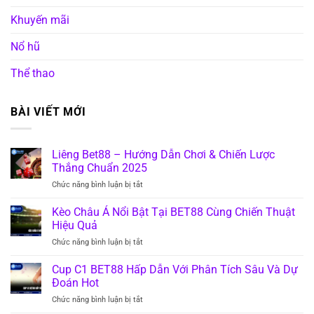
Khuyến mãi
Nổ hũ
Thể thao
BÀI VIẾT MỚI
Liêng Bet88 – Hướng Dẫn Chơi & Chiến Lược
Thắng Chuẩn 2025
Chức năng bình luận bị tắt
ở
Liêng
Bet88
Kèo Châu Á Nổi Bật Tại BET88 Cùng Chiến Thuật
–
Hiệu Quả
Hướng
Chức năng bình luận bị tắt
ở
Dẫn
Kèo
Chơi
Châu
Cup C1 BET88 Hấp Dẫn Với Phân Tích Sâu Và Dự
&
Á
Chiến
Đoán Hot
Nổi
Lược
Chức năng bình luận bị tắt
ở
Bật
Thắng
Cup
Tại