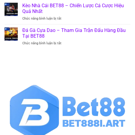
Chuẩn
C1
Kèo Nhà Cái BET88 – Chiến Lược Cá Cược Hiệu
BET88
2025
BET88
Cùng
Quả Nhất
Hấp
Chiến
Chức năng bình luận bị tắt
ở
Dẫn
Thuật
Kèo
Với
Hiệu
Nhà
Đá Gà Cựa Dao – Tham Gia Trận Đấu Hàng Đầu
Phân
Quả
Cái
Tích
Tại BET88
BET88
Sâu
Chức năng bình luận bị tắt
ở
–
Và
Đá
Chiến
Dự
Gà
Lược
Đoán
Cựa
Cá
Hot
Dao
Cược
–
Hiệu
Tham
Quả
Gia
Nhất
Trận
Đấu
Hàng
Đầu
Tại
BET88