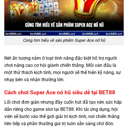
Cùng tìm hiểu về sản phẩm Super Ace nổ hũ
Nét ấn tượng nằm ở loạt tính năng đặc biệt hỗ trợ người
chơi nâng cao cơ hội giành chiến thắng. Mỗi ván đấu là
một thử thách kịch tính, mọi người sẽ thể hiện kỹ năng, sự
nhạy bén và nhận thưởng lớn.
Cách chơi Super Ace nổ hũ siêu dễ tại BET88
Lối chơi đơn giản nhưng đầy cuốn hút đã tạo nên sức hấp
dẫn riêng cho game slot tại BET88. Khi tải ứng dụng, hội
viên sẽ bước vào thế giới giải trí kịch tính, nơi chiến thắng
liên tiếp và phần thưởng giá trị luôn sẵn sàng chờ đón.