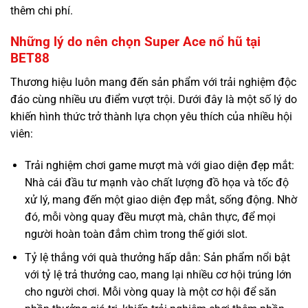
thêm chi phí.
Những lý do nên chọn Super Ace nổ hũ tại
BET88
Thương hiệu luôn mang đến sản phẩm với trải nghiệm độc
đáo cùng nhiều ưu điểm vượt trội. Dưới đây là một số lý do
khiến hình thức trở thành lựa chọn yêu thích của nhiều hội
viên:
Trải nghiệm chơi game mượt mà với giao diện đẹp mắt:
Nhà cái đầu tư mạnh vào chất lượng đồ họa và tốc độ
xử lý, mang đến một giao diện đẹp mắt, sống động. Nhờ
đó, mỗi vòng quay đều mượt mà, chân thực, để mọi
người hoàn toàn đắm chìm trong thế giới slot.
Tỷ lệ thắng với quà thưởng hấp dẫn: Sản phẩm nổi bật
với tỷ lệ trả thưởng cao, mang lại nhiều cơ hội trúng lớn
cho người chơi. Mỗi vòng quay là một cơ hội để săn