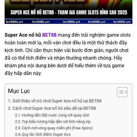
Super Ace nổ hũ
BET88
mang đến trải nghiệm game slots
hoàn toàn mới lạ, mỗi ván chơi đều là một thử thách đầy
kịch tính. Chỉ cần thực hiện vài bước đơn giản, người chơi
đã có thể tích điểm và nhận thưởng nhanh chóng. Hãy
khám phá nội dung bên dưới để hiểu thêm về tựa game
đầy hấp dẫn này.
Mục Lục
Giới thiệu về trò chơi Super Ace nổ hũ tại BET88
Cách chơi Super Ace nổ hũ siêu dễ tại BET88
Hướng dẫn đặt cược cùng với quay slot
Top biểu tượng hấp dẫn với tính năng vip
Cách mở vòng quay miễn phí (Free Spins)
Quy tắc tính điểm Super Ace