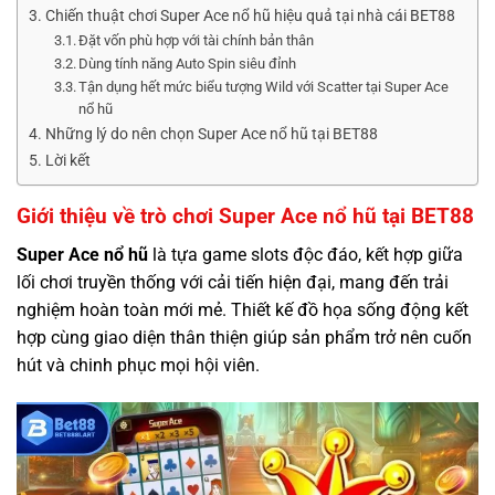
Chiến thuật chơi Super Ace nổ hũ hiệu quả tại nhà cái BET88
Đặt vốn phù hợp với tài chính bản thân
Dùng tính năng Auto Spin siêu đỉnh
Tận dụng hết mức biểu tượng Wild với Scatter tại Super Ace
nổ hũ
Những lý do nên chọn Super Ace nổ hũ tại BET88
Lời kết
Giới thiệu về trò chơi Super Ace nổ hũ tại BET88
Super Ace nổ hũ
là tựa game slots độc đáo, kết hợp giữa
lối chơi truyền thống với cải tiến hiện đại, mang đến trải
nghiệm hoàn toàn mới mẻ. Thiết kế đồ họa sống động kết
hợp cùng giao diện thân thiện giúp sản phẩm trở nên cuốn
hút và chinh phục mọi hội viên.